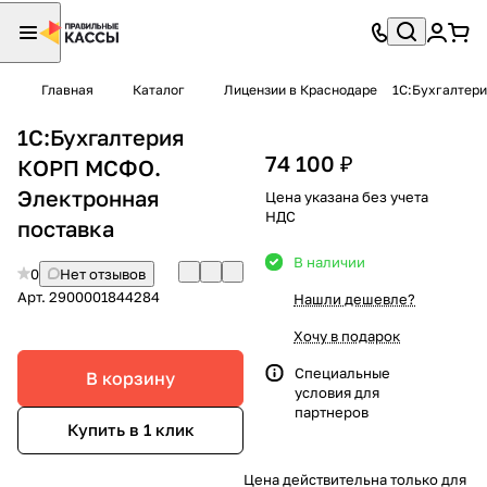
Главная
Каталог
Лицензии в Краснодаре
1С:Бухгалтер
1С:Бухгалтерия
74 100 ₽
КОРП МСФО.
Электронная
Цена указана без учета
НДС
поставка
В наличии
0
Нет отзывов
Арт.
2900001844284
Нашли дешевле?
Хочу в подарок
Специальные
В корзину
условия
для
партнеров
Купить в 1 клик
Цена действительна только для