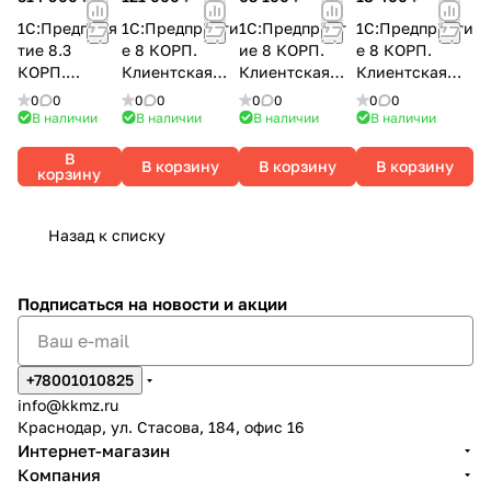
1С:Предприя
1С:Предприяти
1С:Предприят
1С:Предприяти
тие 8.3
е 8 КОРП.
ие 8 КОРП.
е 8 КОРП.
КОРП.
Клиентская
Клиентская
Клиентская
Лицензия на
лицензия на
лицензия на 5
лицензия на 1
0
0
0
0
0
0
0
0
сервер (x86-
10 рабочих
рабочих мест.
рабочее место.
В наличии
В наличии
В наличии
В наличии
64).
мест.
Электронная
Электронная
В
Электронная
Электронная
поставка
поставка
В корзину
В корзину
В корзину
корзину
поставка
поставка
Назад к списку
Подписаться
на новости и акции
+78001010825
info@kkmz.ru
Краснодар, ул. Стасова, 184, офис 16
Интернет-магазин
Компания