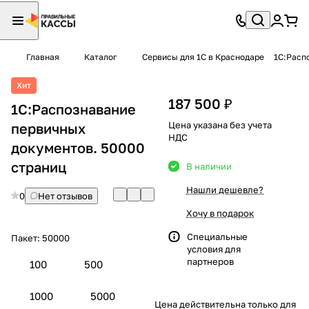
Главная
Каталог
Сервисы для 1С в Краснодаре
1С:Расп
Хит
187 500 ₽
1С:Распознавание
Цена указана без учета
первичных
НДС
документов. 50000
страниц
В наличии
Нашли дешевле?
0
Нет отзывов
Хочу в подарок
Специальные
Пакет:
50000
условия
для
партнеров
100
500
1000
5000
Цена действительна только для