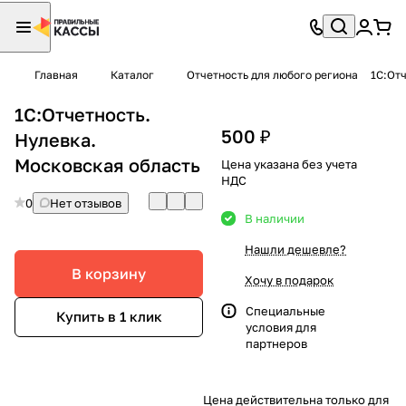
Главная
Каталог
Отчетность для любого региона
1С:От
1С:Отчетность.
500 ₽
Нулевка.
Московская область
Цена указана без учета
НДС
0
Нет отзывов
В наличии
Нашли дешевле?
В корзину
Хочу в подарок
Специальные
Купить в 1 клик
условия
для
партнеров
Цена действительна только для