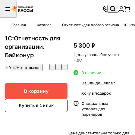
Главная
Каталог
Отчетность для любого региона
1С:Отч
1С:Отчетность для
5 300 ₽
организации.
Байконур
Цена указана без учета
НДС
0
Нет отзывов
В наличии
Нашли дешевле?
В корзину
Хочу в подарок
Специальные
Купить в 1 клик
условия
для
партнеров
Цена действительна только для