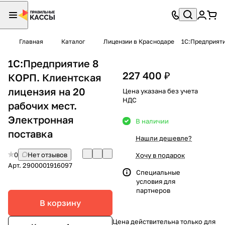
Главная
Каталог
Лицензии в Краснодаре
1С:Предприяти
1С:Предприятие 8
227 400 ₽
КОРП. Клиентская
лицензия на 20
Цена указана без учета
НДС
рабочих мест.
Электронная
В наличии
поставка
Нашли дешевле?
0
Нет отзывов
Хочу в подарок
Арт.
2900001916097
Специальные
условия
для
партнеров
В корзину
Цена действительна только для